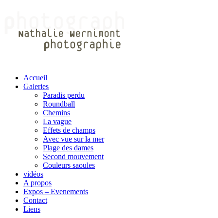
Accueil
Galeries
Paradis perdu
Roundball
Chemins
La vague
Effets de champs
Avec vue sur la mer
Plage des dames
Second mouvement
Couleurs saoules
vidéos
A propos
Expos – Evenements
Contact
Liens